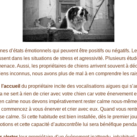
es d’états émotionnels qui peuvent être positifs ou négatifs. Le
ent dans les situations de stress et agressivité. Plusieurs étud
ace. Aussi, les propriétaires de chiens arrivent souvent à déc
chiens inconnus, nous avons plus de mal à en comprendre les rai
,
l’accueil
du propriétaire incite des vocalisations aigues qui s’a
e sert à rien de crier avec votre chien car votre énervement est
ien calme nous devons impérativement rester calme nous-mêmes 
commencez à vous énerver et crier avec eux. Quand vous rentre
e calme. Si cette habitude est bien installée, dès le premier jour
émotions et cette capacité d’autocontrôle lui sera bénéfique pendan
 alerter
leur propriétaire d’un évènement inattendu, inhabituel. 