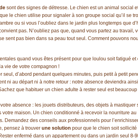
ude
sont des signes de détresse. Le chien est un animal social et
que le chien utilise pour signaler à son groupe social qu’il se tr
ambre ou si vous l’oubliez dans le jardin plus longtemps que d
ui convient pas. N’oubliez pas que, quand vous partez au travail, v
ne se sent pas bien dans sa peau tout seul. Comment pouvons nous
ntales quand vous êtes présent pour que loulou soit fatigué et
la vie de votre compagnon !
er seul, d’abord pendant quelques minutes, puis petit à petit p
nt ni au départ ni à notre retour : notre absence deviendra ain
Sachez que habituer un chien adulte à rester seul est beaucoup p
votre absence : les jouets distributeurs, des objets à mastiquer
s votre maison. Un chien conditionné à recevoir la nourriture au
s. Demandez des conseils aux professionnels pour l’enrichissem
e, pensez à trouver
une solution
pour que le chien soit sollicité 
ester enfermé dans un appartement ou dans un jardin seul 8-9h/