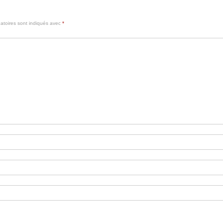
atoires sont indiqués avec
*