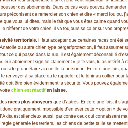
our pousser des aboiements. Dans ce cas vous pouvez demander à
rs préconisent de remercier son chien et dire « merci loulou, j
 que vous lui dites, mais le fait que vous êtes calme quand vous 
s le réfèrent de votre chien, il va toujours se caler sur vos propr
sivité territoriale,
il faut accepter que certaines races ont été 
atolie ou autre chien type berger/protection, il faut assumer so
tout ce qui passe dans la rue. Il est également déconseillé d’ess
leur aboiement signifie clairement « je te vois, tu as intérêt à 
u si le propriétaire accueille la personne. Encore une fois, qua
 renvoyer à sa place ou le rappeler et le tenir au collier pour la
orité doit être bien évidemment la sécurité. Vous pouvez égaleme
 votre
chien est réactif
en laisse
.
e des
races plus aboyeurs
que d’autres. Encore une fois, il s’agit
 donc pratiquement impossible d’enlever cette « option » de votr
l’Akita est silencieux aussi, par contre ceux qui connaissent ma
 règle générale les terriers, les chiens de petite taille se metten