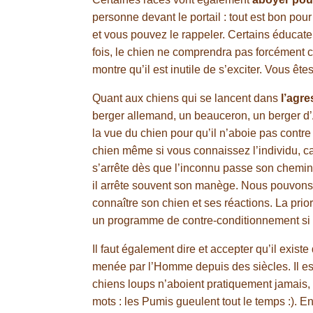
personne devant le portail : tout est bon p
et vous pouvez le rappeler. Certains éducateu
fois, le chien ne comprendra pas forcément ce
montre qu’il est inutile de s’exciter. Vous ête
Quant aux chiens qui se lancent dans
l’agres
berger allemand, un beauceron, un berger d’An
la vue du chien pour qu’il n’aboie pas contre 
chien même si vous connaissez l’individu, car 
s’arrête dès que l’inconnu passe son chemin o
il arrête souvent son manège. Nous pouvons le
connaître son chien et ses réactions. La pri
un programme de contre-conditionnement si
Il faut également dire et accepter qu’il exist
menée par l’Homme depuis des siècles. Il est
chiens loups n’aboient pratiquement jamais, 
mots : les Pumis gueulent tout le temps :). En